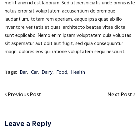
mollit anim id est laborum. Sed ut perspiciatis unde omnis iste
natus error sit voluptatem accusantium doloremque
laudantium, totam rem aperiam, eaque ipsa quae ab illo
inventore veritatis et quasi architecto beatae vitae dicta
sunt explicabo. Nemo enim ipsam voluptatem quia voluptas
sit aspernatur aut odit aut fugit, sed quia consequuntur
magni dolores eos qui ratione voluptatem sequi nesciunt.
Tags:
Bar
,
Car
,
Dairy
,
Food
,
Health
Previous
Next
Previous Post
Next Post
Post
Post
Post
navigation
Leave a Reply